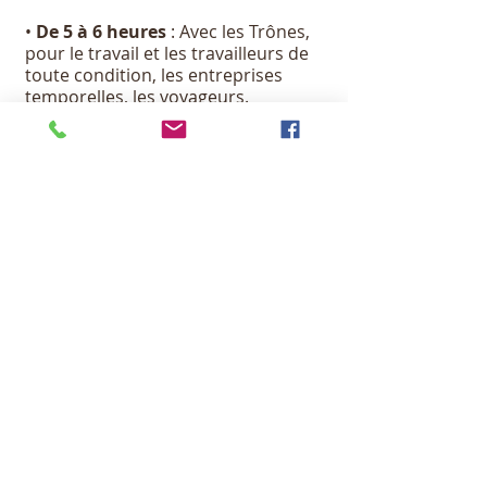
•
De 5 à 6 heures
: Avec les Trônes,
pour le travail et les travailleurs de
toute condition, les entreprises
temporelles, les voyageurs.
•
De 6 à 7 heures
: Avec les
Dominations, pour les personnes
affligées, les pauvres, les malades,
les handicapés, les accidentés, les
sans-abris, les prisonniers et toutes
les personnes éprouvées.
•
De 7 à 8 heures
: Avec les Vertus,
pour la propagation de la Foi et les
œuvres des Missions, et pour les
personnes qui s'y consacrent.
•
De 8 à 9 heures
: Avec les
Puissances, pour la conversion des
pécheurs et de tous ceux qui sont
éloignés de la foi, ceux qui ne
croient pas et ceux qui doutent, la